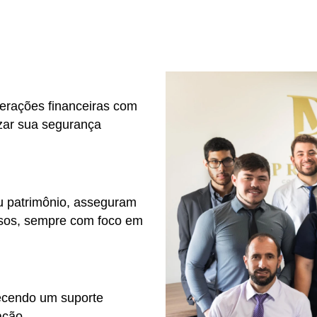
perações financeiras com
izar sua segurança
u patrimônio, asseguram
josos, sempre com foco em
recendo um suporte
ação.