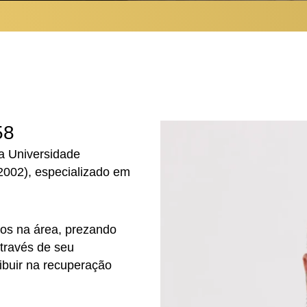
58
la Universidade
02), especializado em
os na área, prezando
através de seu
ibuir na recuperação