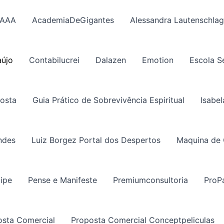
AAA
AcademiaDeGigantes
Alessandra Lautenschlag
aújo
Contabilucrei
Dalazen
Emotion
Escola S
posta
Guia Prático de Sobrevivência Espiritual
Isabel
ndes
Luiz Borgez Portal dos Despertos
Maquina de
lipe
Pense e Manifeste
Premiumconsultoria
ProP
osta Comercial
Proposta Comercial Conceptpeliculas