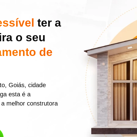
essível
ter a
ira o seu
amento de
o, Goiás, cidade
nga esta é a
a melhor construtora