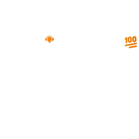
é fazer com que você adquira o se primeiro imóvel ou aumente 
patrimônio com qualidade e um preço que cabe no seu bolso.
é
Todo auxílio e
Garantia e seguranç
acompanhamento
respaldo jurídico
o.
necessário no pós
nossos negócios im
venda.
tendo assim o 
cumprimento das 
contraída