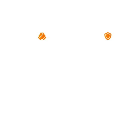
Nosso objetivo 
Contato direto com
Financiamento de at
nossa equipe no
100% para que seu
antes, durante e pós
sonho seja alcançad
compra;