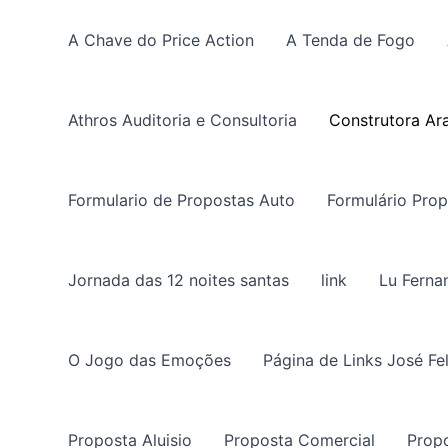
Ir
para
A Chave do Price Action
A Tenda de Fogo
o
conteúdo
Athros Auditoria e Consultoria
Construtora Ar
Formulario de Propostas Auto
Formulário Pro
Jornada das 12 noites santas
link
Lu Ferna
O Jogo das Emoções
Página de Links José Fe
Proposta Aluisio
Proposta Comercial
Prop