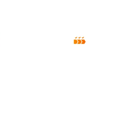
ainda mais o seu
a: você terá
Suporte 07 dias por semana:
 em todo os
oferecemos atendimento
obiliários,
personalizado através dos
perfeito
nossos canais de comunicação;
obrigações
s;