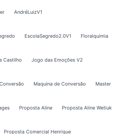
er
AndréLuizV1
egredo
EscolaSegredo2.0V1
Floralquimia
a Castilho
Jogo das Emoções V2
 Conversão
Maquina de Conversão
Master
ages
Proposta Aline
Proposta Aline Wetiuk
Proposta Comercial Henrique