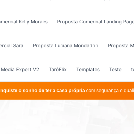
mercial Kelly Moraes
Proposta Comercial Landing Pag
rcial Sara
Proposta Luciana Mondadori
Proposta M
l Media Expert V2
TarôFlix
Templates
Teste
t
nquiste o sonho de ter a casa própria
com segurança e qual